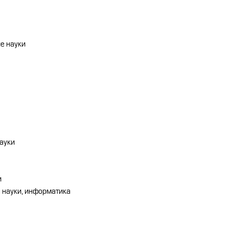
е науки
ауки
и
 науки, информатика