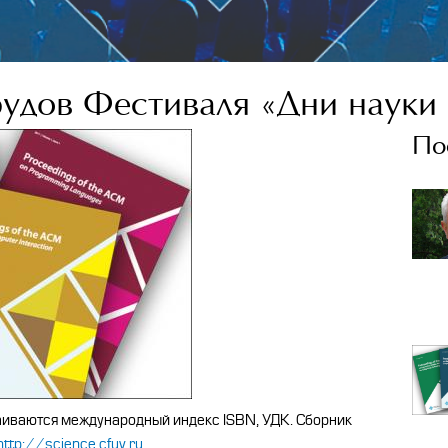
рудов Фестиваля «Дни науки
По
иваются международный индекс ISBN, УДК. Сборник
http://science.cfuv.ru