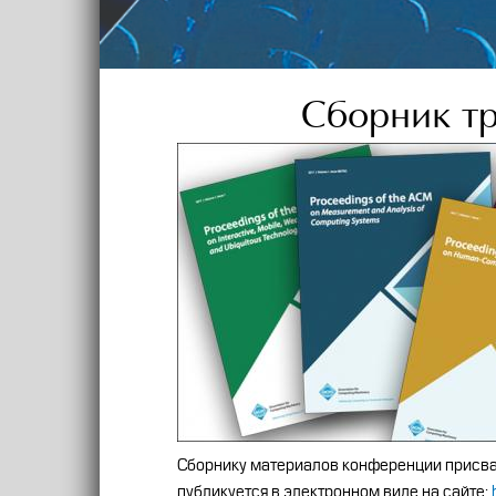
Сборник т
Back
to
top
Сборнику материалов конференции присва
публикуется в электронном виде на сайте: